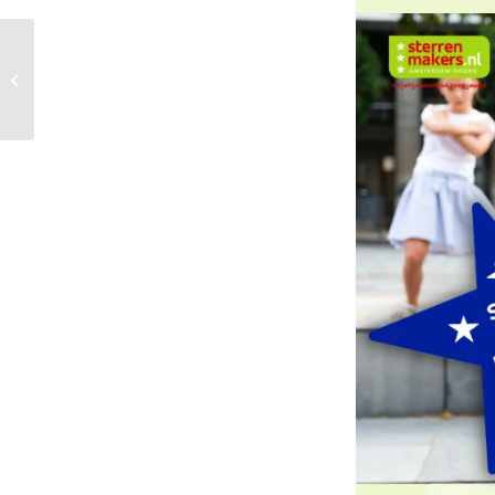
Sterrenmakers – Hoe
werkt het?