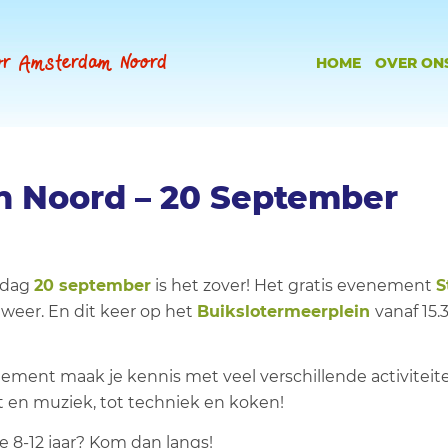
oor Amsterdam Noord
HOME
OVER ON
an Noord – 20 September
ddag
20 september
is het zover! Het gratis evenement
S
r weer. En dit keer op het
Buikslotermeerplein
vanaf 15.
nement maak je kennis met veel verschillende activiteit
t en muziek, tot techniek en koken!
e 8-12 jaar? Kom dan langs!