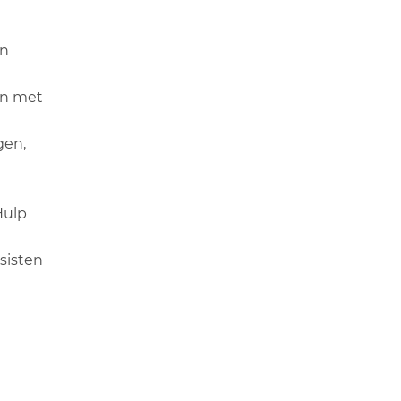
an
en met
gen,
Hulp
rsisten