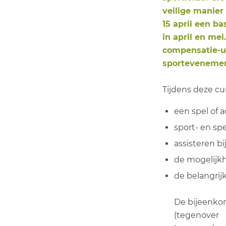
veilige manier
15 april een b
in april en mei
compensatie-ure
sportevenemen
Tijdens deze cur
een spel of 
sport- en spe
assisteren 
de mogelijkh
de belangrij
De bijeenkom
(tegenover