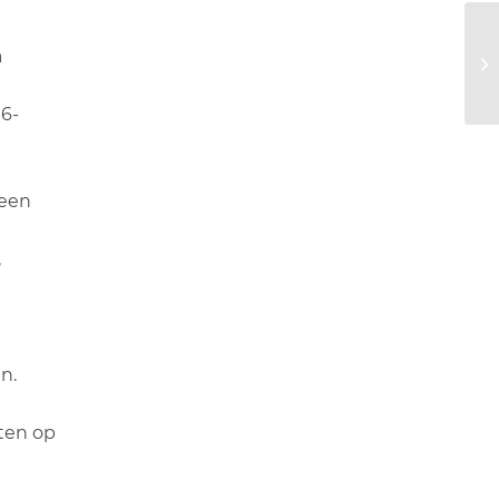
a
06-
 een
,
n.
iten op