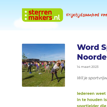
Vrijetijdsaanbod v
Word Sp
Noorde
14 maart 2023
Wil je sportvri
Iedereen weet 
in te houden i
sportleider die