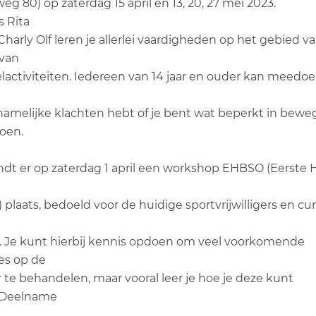
g 80) op zaterdag 15 april en 13, 20, 27 mei 2023.
s Rita
harly Olf leren je allerlei vaardigheden op het gebied v
 van
elactiviteiten. Iedereen van 14 jaar en ouder kan meedo
ichamelijke klachten hebt of je bent wat beperkt in bewe
oen.
ndt er op zaterdag 1 april een workshop EHBSO (Eerste 
plaats, bedoeld voor de huidige sportvrijwilligers en cu
. Je kunt hierbij kennis opdoen om veel voorkomende
es op de
r te behandelen, maar vooral leer je hoe je deze kunt
 Deelname