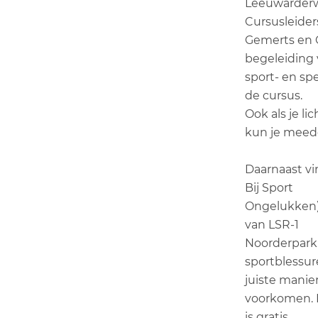
Leeuwarderwe
Cursusleider
Gemerts en C
begeleiding
sport- en sp
de cursus.
Ook als je l
kun je meed
Daarnaast vi
Bij Sport
Ongelukken) 
van LSR-1
Noorderpark
sportblessur
juiste manie
voorkomen.
is gratis.