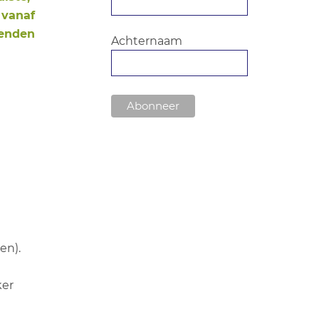
 vanaf
tenden
Achternaam
en).
ker