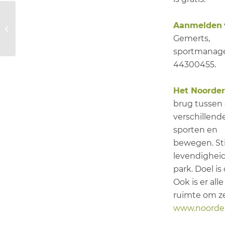
Voorjaarsvakantie
Aanmelden
Activiteiten: Bekijk
Gemerts,
hier & schrijf je in!
sportmanager
44300455.
Het Noorde
brug tussen
verschillend
sporten en
bewegen. St
levendigheid
park. Doel i
Ook is er alle
ruimte om zel
www.noorder