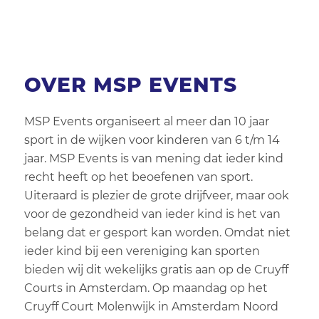
Inloop of inschrijf?
Alle activiteiten
OVER MSP EVENTS
Activiteit
Leeftijd
MSP Events organiseert al meer dan 10 jaar
sport in de wijken voor kinderen van 6 t/m 14
Geslacht
jaar. MSP Events is van mening dat ieder kind
recht heeft op het beoefenen van sport.
Aanbieders
Uiteraard is plezier de grote drijfveer, maar ook
voor de gezondheid van ieder kind is het van
Wijkclubs
belang dat er gesport kan worden. Omdat niet
ieder kind bij een vereniging kan sporten
Locatie
bieden wij dit wekelijks gratis aan op de Cruyff
Courts in Amsterdam. Op maandag op het
In mijn buurt
Cruyff Court Molenwijk in Amsterdam Noord