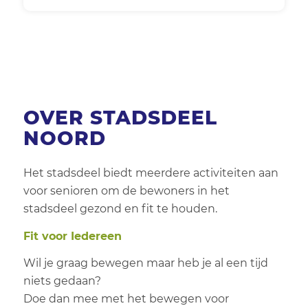
In mijn buurt
Dag
Maandag
School
OVER STADSDEEL
Groep
NOORD
Vakantie activiteit
Het stadsdeel biedt meerdere activiteiten aan
Nee
voor senioren om de bewoners in het
stadsdeel gezond en fit te houden.
Fit voor Iedereen
Wil je graag bewegen maar heb je al een tijd
niets gedaan?
Doe dan mee met het bewegen voor