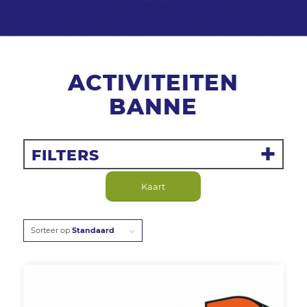
ACTIVITEITEN
BANNE
FILTERS
Filter resetten
Kaart
Inloop of inschrijf?
Sorteer op
Standaard
Alle activiteiten
Inloop activiteiten