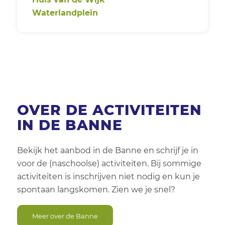
Groep 3
Woensdag
Vakantie activiteit
Waterlandplein
Ja
Groep 4
Donderdag
Groep 5
Vrijdag
Groep 6
Groep 7
OVER DE ACTIVITEITEN
IN DE BANNE
Groep 8
Bekijk het aanbod in de Banne en schrijf je in
voor de (naschoolse) activiteiten. Bij sommige
activiteiten is inschrijven niet nodig en kun je
spontaan langskomen. Zien we je snel?
Meer over de Banne