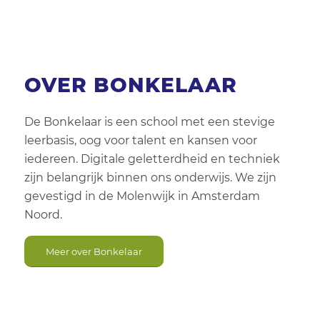
Inloop of inschrijf?
Alle activiteiten
OVER BONKELAAR
Activiteit
Leeftijd
De Bonkelaar is een school met een stevige
leerbasis, oog voor talent en kansen voor
Geslacht
iedereen. Digitale geletterdheid en techniek
zijn belangrijk binnen ons onderwijs. We zijn
Aanbieders
gevestigd in de Molenwijk in Amsterdam
Noord.
Wijkclubs
Meer over Bonkelaar
Locatie
Dag