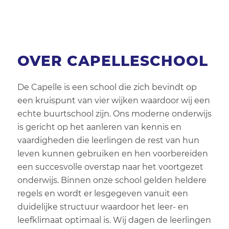
Inloop of inschrijf?
Alle activiteiten
OVER CAPELLESCHOOL
Activiteit
Leeftijd
De Capelle is een school die zich bevindt op
een kruispunt van vier wijken waardoor wij een
Geslacht
echte buurtschool zijn. Ons moderne onderwijs
is gericht op het aanleren van kennis en
Aanbieders
vaardigheden die leerlingen de rest van hun
leven kunnen gebruiken en hen voorbereiden
Wijkclubs
een succesvolle overstap naar het voortgezet
onderwijs. Binnen onze school gelden heldere
Locatie
regels en wordt er lesgegeven vanuit een
duidelijke structuur waardoor het leer- en
Dag
leefklimaat optimaal is. Wij dagen de leerlingen