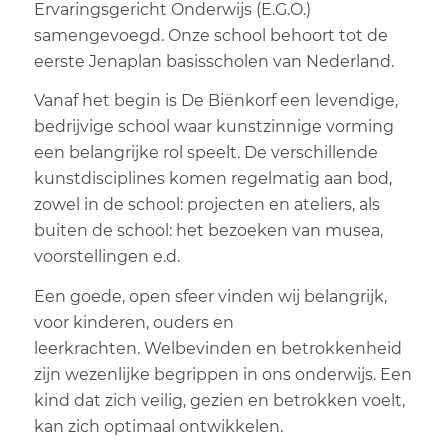
Ervaringsgericht Onderwijs (E.G.O.)
samengevoegd. Onze school behoort tot de
Aanbieders
eerste Jenaplan basisscholen van Nederland.
Wijkclubs
Vanaf het begin is De Biënkorf een levendige,
bedrijvige school waar kunstzinnige vorming
Locatie
een belangrijke rol speelt. De verschillende
kunstdisciplines komen regelmatig aan bod,
Dag
zowel in de school: projecten en ateliers, als
buiten de school: het bezoeken van musea,
School
voorstellingen e.d.
Groep
Een goede, open sfeer vinden wij belangrijk,
voor kinderen, ouders en
Vakantie activiteit
leerkrachten. Welbevinden en betrokkenheid
zijn wezenlijke begrippen in ons onderwijs. Een
kind dat zich veilig, gezien en betrokken voelt,
kan zich optimaal ontwikkelen.