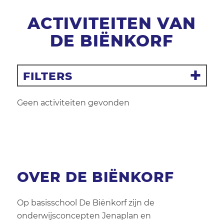
ACTIVITEITEN VAN
DE BIËNKORF
FILTERS
Filter resetten
Geen activiteiten gevonden
Inloop of inschrijf?
Alle activiteiten
OVER DE BIËNKORF
Activiteit
Leeftijd
Op basisschool De Biënkorf zijn de
onderwijsconcepten Jenaplan en
Geslacht